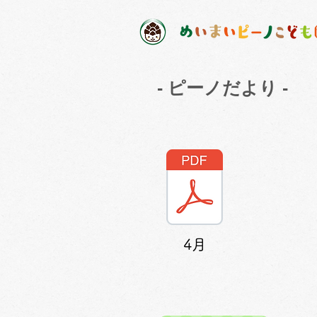
​- ピーノだより -
4月